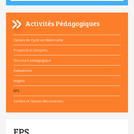
Activités Pédagogiques
Classes de Cycle en Maternelle
Projets Eco-Citoyens
Structure pédagogique
Evaluations
Anglais
EPS
Sorties et Classes découvertes
EPS