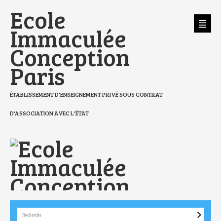
Aller
Outils
Ecole
au
personnels
contenu.
|
Aller
Immaculée
à
la
navigation
Conception
Paris
ÉTABLISSEMENT D'ENSEIGNEMENT PRIVÉ SOUS CONTRAT
D'ASSOCIATION AVEC L'ÉTAT