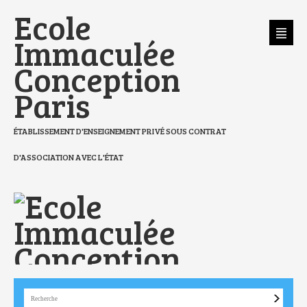
Aller
Outils
Ecole
au
personnels
contenu.
|
Aller
Immaculée
à
la
navigation
Conception
Paris
ÉTABLISSEMENT D'ENSEIGNEMENT PRIVÉ SOUS CONTRAT
D'ASSOCIATION AVEC L'ÉTAT