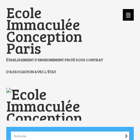
Aller
Outils
Ecole
au
personnels
contenu.
|
Aller
Immaculée
à
la
navigation
Conception
Paris
ÉTABLISSEMENT D'ENSEIGNEMENT PRIVÉ SOUS CONTRAT
D'ASSOCIATION AVEC L'ÉTAT