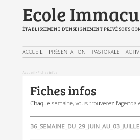
Aller
Outils
Ecole Immacul
au
personnels
contenu.
|
Aller
à
ÉTABLISSEMENT D'ENSEIGNEMENT PRIVÉ SOUS CO
la
navigation
ACCUEIL
PRÉSENTATION
PASTORALE
ACTIV
Accueil
›
Fiches infos
Fiches infos
Chaque semaine, vous trouverez l'agenda et
36_SEMAINE_DU_29_JUIN_AU_03_JUILLE