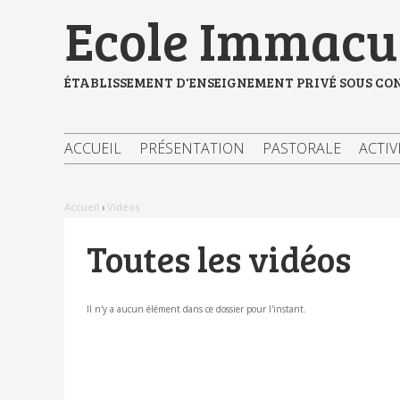
Aller
Outils
Ecole Immacul
au
personnels
contenu.
|
Aller
à
ÉTABLISSEMENT D'ENSEIGNEMENT PRIVÉ SOUS CO
la
navigation
ACCUEIL
PRÉSENTATION
PASTORALE
ACTIV
Accueil
›
Vidéos
Toutes les vidéos
Il n'y a aucun élément dans ce dossier pour l'instant.