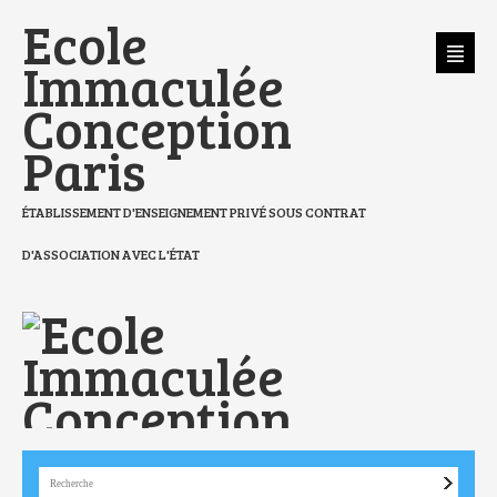
Aller
Outils
Ecole
au
personnels
contenu.
|
Aller
Immaculée
à
la
navigation
Conception
Paris
ÉTABLISSEMENT D'ENSEIGNEMENT PRIVÉ SOUS CONTRAT
D'ASSOCIATION AVEC L'ÉTAT