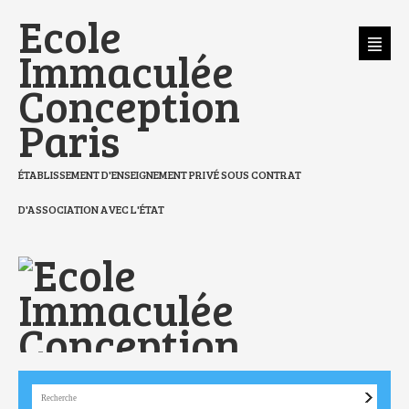
Aller
Outils
Ecole
au
personnels
contenu.
|
Aller
Immaculée
à
la
navigation
Conception
Paris
ÉTABLISSEMENT D'ENSEIGNEMENT PRIVÉ SOUS CONTRAT
D'ASSOCIATION AVEC L'ÉTAT