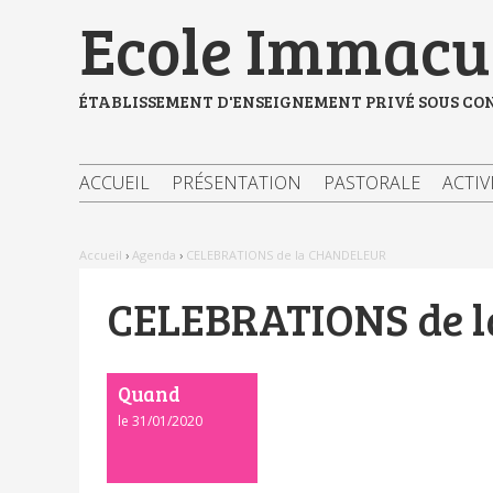
Aller
Outils
Ecole Immacul
au
personnels
contenu.
|
Aller
à
ÉTABLISSEMENT D'ENSEIGNEMENT PRIVÉ SOUS CO
la
navigation
ACCUEIL
PRÉSENTATION
PASTORALE
ACTIV
Accueil
›
Agenda
›
CELEBRATIONS de la CHANDELEUR
CELEBRATIONS de 
Quand
le 31/01/2020